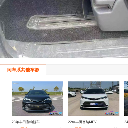
同车系其他车源
23年丰田塞纳轿车
22年丰田塞纳MPV
2