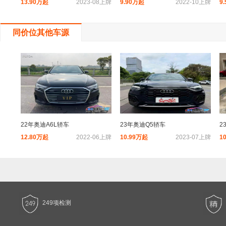
13.90万起
2023-08上牌
9.90万起
2022-10上牌
9
同价位其他车源
22年奥迪A6L轿车
23年奥迪Q5轿车
2
12.80万起
2022-06上牌
10.99万起
2023-07上牌
1
249项检测