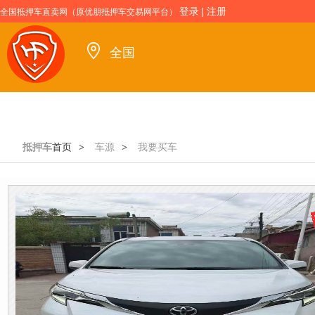
登录
|
注册
全国抵押车直卖网（原优朋抵押车交易网平台）
全国
首页
我要买车
我要卖车
车
抵押车
首页
车源
我要买车
>
>