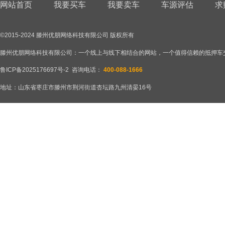
网站首页
我要买车
我要卖车
车源评估
求
©2015-2024 滕州优朋网络科技有限公司 版权所有
滕州优朋网络科技有限公司：一个线上与线下相结合的网站，一个值得信赖的抵押车
鲁ICP备2025176697号-2
咨询电话：
‭400-088-1666
地址：山东省枣庄市滕州市荆河街道杏坛路九州清晏16号