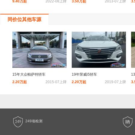
9.40万起
2022-08上牌
3.50万起
2013-07上牌
3
同价位其他车源
15年大众帕萨特轿车
19年荣威i5轿车
1
2.20万起
2015-07上牌
2.20万起
2019-07上牌
3
249项检测