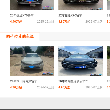
25年捷途X70轿车
22年捷途X70轿车
2
4.40万起
2025-12上牌
3.80万起
2022-07上牌
3
同价位其他车源
24年本田英诗派轿车
26年奇瑞星途凌云轿车
1
4.30万起
2024-07上牌
4.90万起
2026-07上牌
3