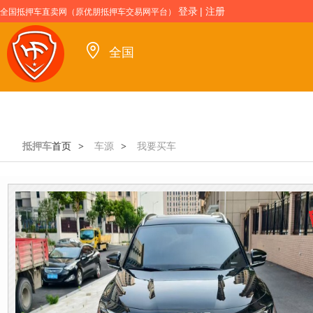
登录
|
注册
全国抵押车直卖网（原优朋抵押车交易网平台）
全国
首页
我要买车
我要卖车
车
抵押车
首页
车源
我要买车
>
>