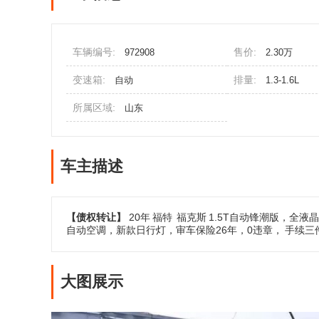
车辆编号:
售价:
972908
2.30万
变速箱:
排量:
自动
1.3-1.6L
所属区域:
山东
车主描述
【债权转让】
20年
福特
福克斯
1.5T自动锋潮版，全液
自动空调，新款日行灯，审车保险26年，0违章，
手续三
大图展示