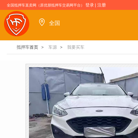
登录
|
注册
全国抵押车直卖网（原优朋抵押车交易网平台）
全国
抵押车
首页
车源
我要买车
>
>