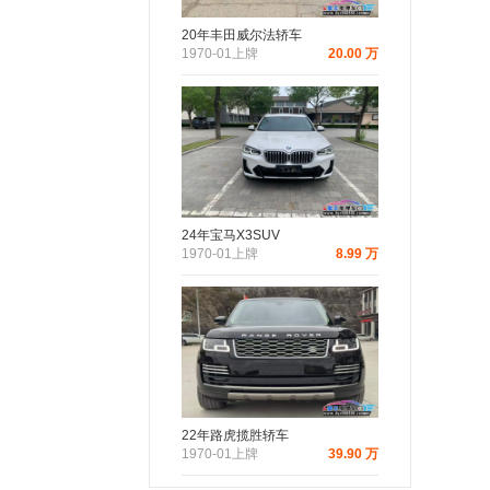
20年丰田威尔法轿车
1970-01上牌
20.00 万
24年宝马X3SUV
1970-01上牌
8.99 万
22年路虎揽胜轿车
1970-01上牌
39.90 万