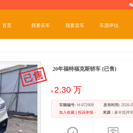
首页
我要买车
我要卖车
车源评估
20年福特福克斯轿车 [已售]
2.30 万
¥
车辆编号:
hf-972908
发布时间:
2026
加入收藏
|
投诉举报
来源：
豪丰抵押