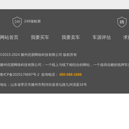
249项检测
网站首页
我要买车
我要卖车
车源评估
求
©2015-2024 滕州优朋网络科技有限公司 版权所有
滕州优朋网络科技有限公司：一个线上与线下相结合的网站，一个值得信赖的抵押车
鲁ICP备2025176697号-2
咨询电话：
‭400-088-1666
地址：山东省枣庄市滕州市荆河街道杏坛路九州清晏16号