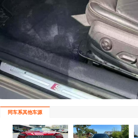
同车系其他车源