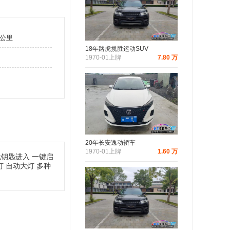
万公里
18年路虎揽胜运动SUV
1970-01上牌
7.80 万
20年长安逸动轿车
1970-01上牌
1.60 万
表 无钥匙进入 一键启
灯 自动大灯 多种