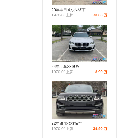
20年丰田威尔法轿车
1970-01上牌
20.00 万
24年宝马X3SUV
1970-01上牌
8.99 万
22年路虎揽胜轿车
1970-01上牌
39.90 万