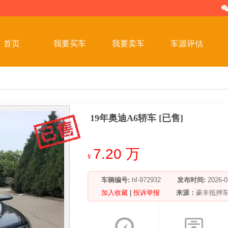
首页
我要买车
我要卖车
车源评估
19年奥迪A6轿车 [已售]
7.20 万
¥
车辆编号:
hf-972932
发布时间:
2026
加入收藏
|
投诉举报
来源：
豪丰抵押