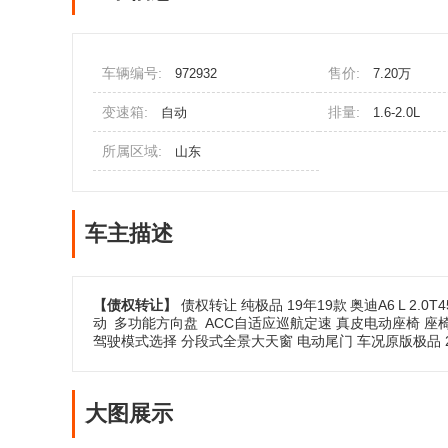
车辆编号:
售价:
972932
7.20万
变速箱:
排量:
自动
1.6-2.0L
所属区域:
山东
车主描述
【债权转让】
债权转让 纯极品 19年19款
奥迪A6
L 2.
动
多功能方向盘
ACC自适应巡航定速 真皮电动座椅 座
驾驶模式选择 分段式全景大天窗 电动尾门 车况原版极品 
大图展示