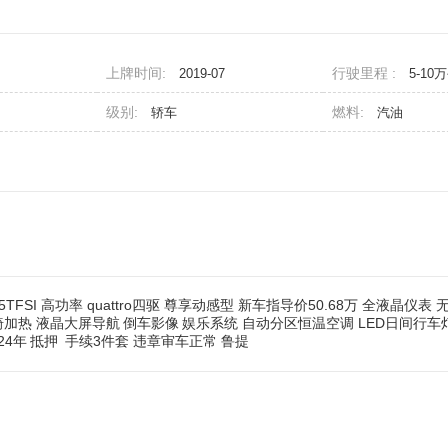
上牌时间:
行驶里程 :
2019-07
5-10
级别:
燃料:
轿车
汽油
0T45TFSI 高功率 quattro四驱 尊享动感型 新车指导价50.68万 全液晶仪
椅加热 液晶大屏导航
倒车影像
娱乐系统 自动分区恒温空调 LED日间行车
24年
抵押
手续3件套 违章审车正常 鲁提