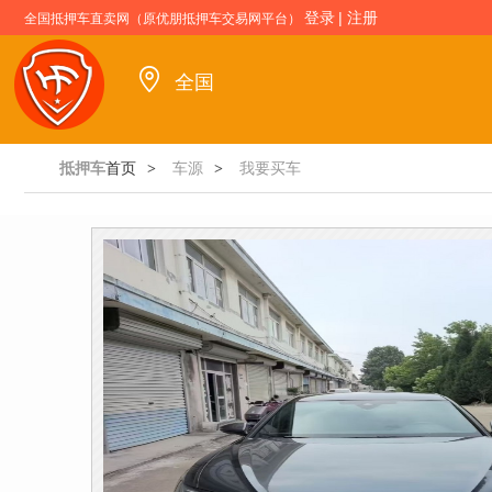
登录
|
注册
全国抵押车直卖网（原优朋抵押车交易网平台）
全国
抵押车
首页
车源
我要买车
>
>