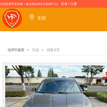
登录
|
注册
全国抵押车直卖网（原优朋抵押车交易网平台）
全国
首页
我要买车
我要卖车
车
抵押车
首页
车源
我要买车
>
>