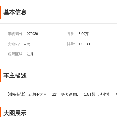
基本信息
车辆编号:
售价:
972939
3.90万
变速箱:
排量:
自动
1.6-2.0L
所属区域:
江苏
车主描述
【债权转让】
到期不过户 22年
现代
途胜L 1.5T带电动座椅
大图展示