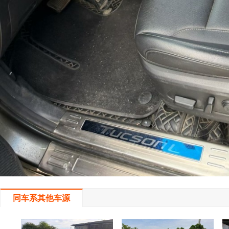
同车系其他车源