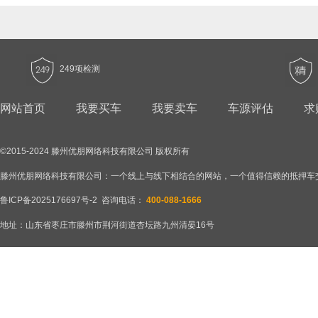
249项检测
网站首页
我要买车
我要卖车
车源评估
求
©2015-2024 滕州优朋网络科技有限公司 版权所有
滕州优朋网络科技有限公司：一个线上与线下相结合的网站，一个值得信赖的抵押车
鲁ICP备2025176697号-2
咨询电话：
‭400-088-1666
地址：山东省枣庄市滕州市荆河街道杏坛路九州清晏16号