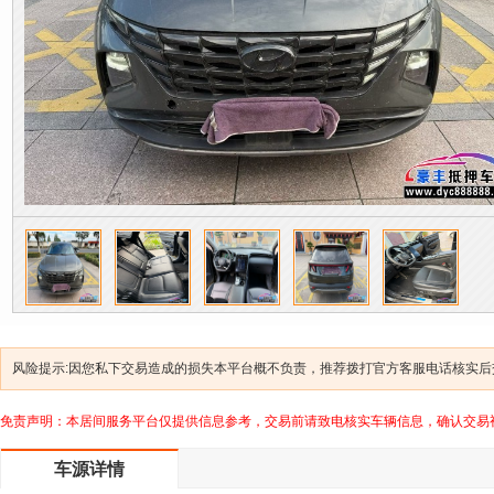
风险提示:因您私下交易造成的损失本平台概不负责，推荐拨打官方客服电话核实后交易
免责声明：本居间服务平台仅提供信息参考，交易前请致电核实车辆信息，确认交易
车源详情