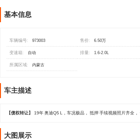
基本信息
车辆编号:
售价:
973003
6.50万
变速箱:
排量:
自动
1.6-2.0L
所属区域:
内蒙古
车主描述
【债权转让】
19年
奥迪Q5
L，车况极品，
抵押
手续视频照片齐全，
大图展示