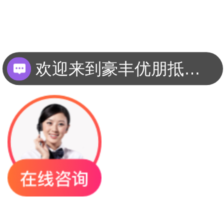
您这边想要咨询买车还是回收