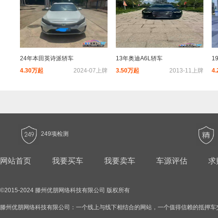
24年本田英诗派轿车
13年奥迪A6L轿车
1
4.30万起
2024-07上牌
3.50万起
2013-11上牌
4
249项检测
网站首页
我要买车
我要卖车
车源评估
求
©2015-2024 滕州优朋网络科技有限公司 版权所有
滕州优朋网络科技有限公司：一个线上与线下相结合的网站，一个值得信赖的抵押车