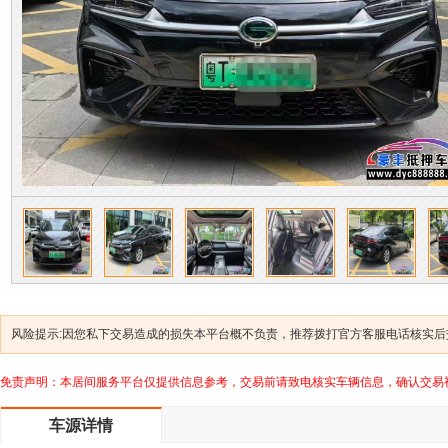
风险提示:因您私下交易造成的损失本平台概不负责，推荐拨打官方客服电话核实后交易
免责声明：本居间服务平台仅提供信息参考，交易前请致电核实车辆信息，确认交易
车源详情