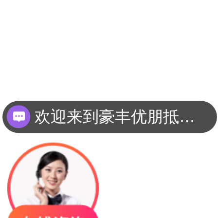
欢迎来到豪丰优朋抵押车平台？
您这边想要咨询买车还是回收