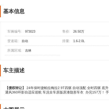
基本信息
车辆编号:
售价:
973023
26.50万
变速箱:
排量:
自动
1.6-2.0L
所属区域:
吉林
车主描述
【债权转让】
24年保时捷帕拉梅拉2.9T四驱 自动顶配 全时四驱 底升
通风360环影自适应巡航 车况全车原版原漆隐形车衣 办完157万！
手