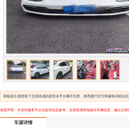
风险提示:因您私下交易造成的损失本平台概不负责，推荐拨打官方客服电话核实后交易
免责声明：本居间服务平台仅提供信息参考，交易前请致电核实车辆信息，确认交易
车源详情