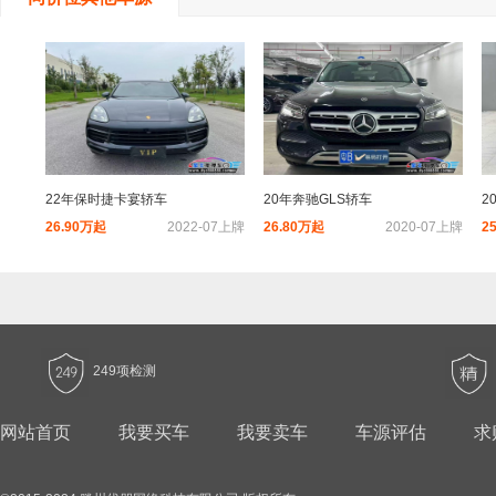
22年保时捷卡宴轿车
20年奔驰GLS轿车
2
26.90万起
2022-07上牌
26.80万起
2020-07上牌
2
249项检测
网站首页
我要买车
我要卖车
车源评估
求