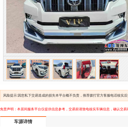
风险提示:因您私下交易造成的损失本平台概不负责，推荐拨打官方客服电话核实后交易
免责声明：本居间服务平台仅提供信息参考，交易前请致电核实车辆信息，确认交易
车源详情