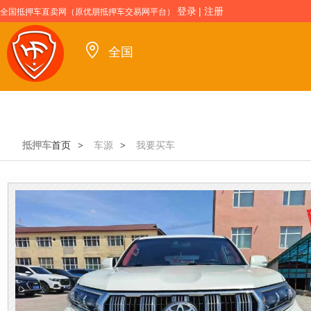
登录
|
注册
全国抵押车直卖网（原优朋抵押车交易网平台）
全国
首页
我要买车
我要卖车
车
抵押车
首页
车源
我要买车
>
>