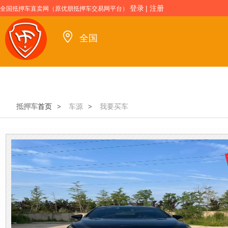
登录
|
注册
全国抵押车直卖网（原优朋抵押车交易网平台）
全国
首页
我要买车
我要卖车
车
抵押车
首页
车源
我要买车
>
>