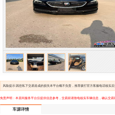
风险提示:因您私下交易造成的损失本平台概不负责，推荐拨打官方客服电话核实后交易
免责声明：本居间服务平台仅提供信息参考，交易前请致电核实车辆信息，确认交易
车源详情