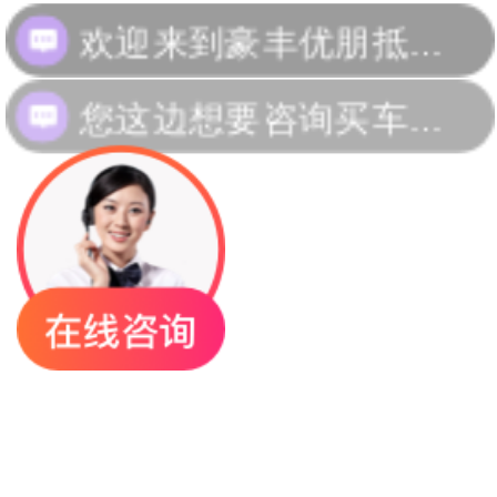
您这边想要咨询买车还是回收