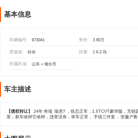
基本信息
车辆编号:
售价:
973041
3.80万
变速箱:
排量:
自动
1.6-2.0L
所属区域:
山东
»
烟台市
车主描述
【债权转让】
24年
奇瑞
瑞虎7
，状态正常，1.5TCVT豪华版，无
里，新车啥样它啥样，违章没有，审车正常，
手续三件套
，安徽户鲁