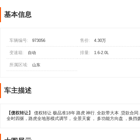
基本信息
车辆编号:
售价:
973056
4.30万
变速箱:
排量:
自动
1.6-2.0L
所属区域:
山东
车主描述
【债权转让】
债权转让 极品准18年
路虎
神行.
全款带大本
.贷款合同
全时四驱，路虎全地形模式调节，
全景天窗
，
多功能方向盘
，换挡