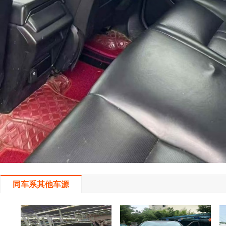
同车系其他车源