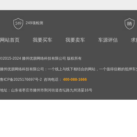
249项检测
网站首页
我要买车
我要卖车
车源评估
求
©2015-2024 滕州优朋网络科技有限公司 版权所有
滕州优朋网络科技有限公司：一个线上与线下相结合的网站，一个值得信赖的抵押车
鲁ICP备2025176697号-2
咨询电话：
‭400-088-1666
地址：山东省枣庄市滕州市荆河街道杏坛路九州清晏16号