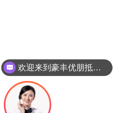
您这边想要咨询买车还是回收