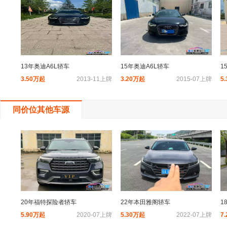
13年奥迪A6L轿车
15年奥迪A6L轿车
1
3.50万起
2013-11上牌
3.20万起
2015-07上牌
5
同价位其他车源
20年福特探险者轿车
22年本田雅阁轿车
1
5.90万起
2020-07上牌
5.30万起
2022-07上牌
7