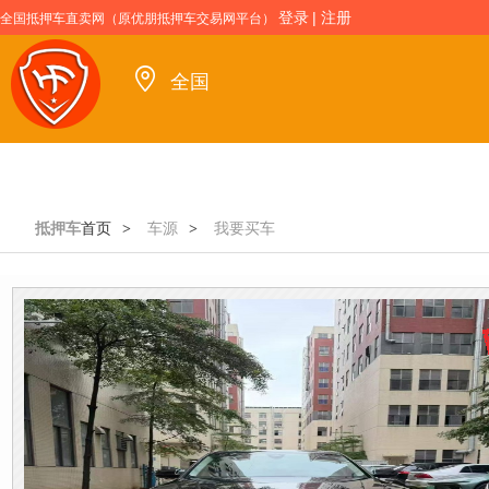
登录
|
注册
全国抵押车直卖网（原优朋抵押车交易网平台）
全国
首页
我要买车
我要卖车
车
抵押车
首页
车源
我要买车
>
>