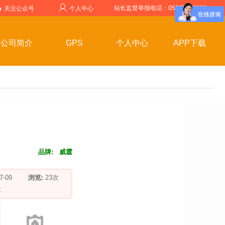
站长监督举报电话：05357599999
关注公众号
个人中心
公司简介
GPS
个人中心
APP下载
品牌:
威霆
-07-09
浏览:
23
次
车