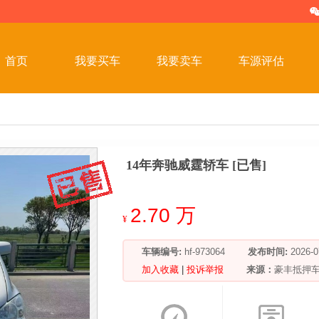
首页
我要买车
我要卖车
车源评估
14年奔驰威霆轿车 [已售]
2.70 万
¥
车辆编号:
hf-973064
发布时间:
2026
加入收藏
|
投诉举报
来源：
豪丰抵押