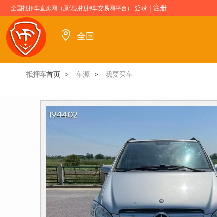
登录
|
注册
全国抵押车直卖网（原优朋抵押车交易网平台）
全国
抵押车
首页
车源
我要买车
>
>