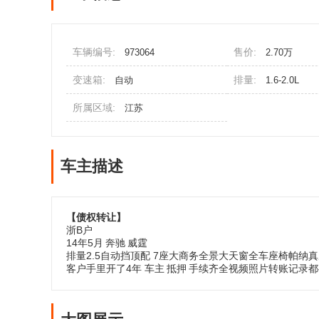
车辆编号:
售价:
973064
2.70万
变速箱:
排量:
自动
1.6-2.0L
所属区域:
江苏
车主描述
【债权转让】
浙B户
14年5月
奔驰
威霆
排量2.5自动挡顶配 7座大商务全景大天窗全车座椅帕纳真
客户手里开了4年 车主
抵押
手续齐全视频照片转账记录都有