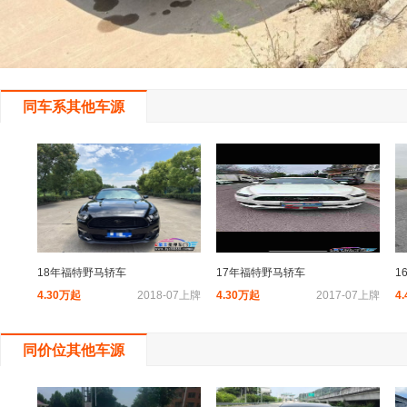
同车系其他车源
18年福特野马轿车
17年福特野马轿车
1
4.30万起
2018-07上牌
4.30万起
2017-07上牌
4
同价位其他车源