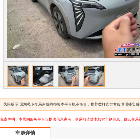
风险提示:因您私下交易造成的损失本平台概不负责，推荐拨打官方客服电话核实后交易
免责声明：本居间服务平台仅提供信息参考，交易前请致电核实车辆信息，确认交易
车源详情