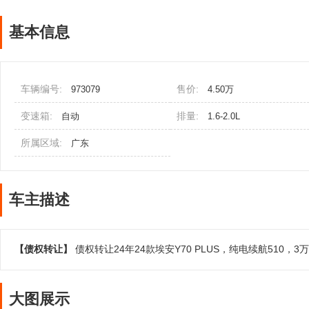
基本信息
车辆编号:
售价:
973079
4.50万
变速箱:
排量:
自动
1.6-2.0L
所属区域:
广东
车主描述
【债权转让】
债权转让24年24款埃安Y70 PLUS，纯电续航51
大图展示