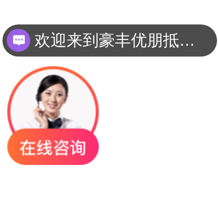
您这边想要咨询买车还是回收