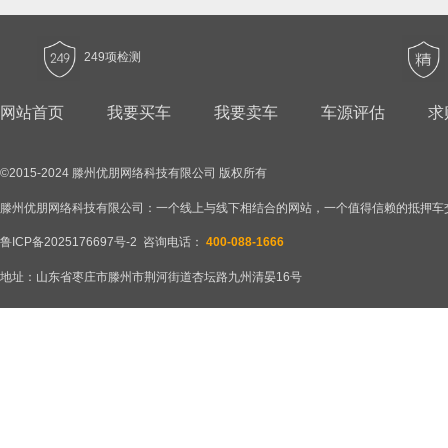
249项检测
网站首页
我要买车
我要卖车
车源评估
求
©2015-2024 滕州优朋网络科技有限公司 版权所有
滕州优朋网络科技有限公司：一个线上与线下相结合的网站，一个值得信赖的抵押车
鲁ICP备2025176697号-2
咨询电话：
‭400-088-1666
地址：山东省枣庄市滕州市荆河街道杏坛路九州清晏16号