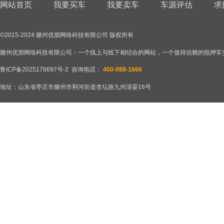
网站首页
我要买车
我要卖车
车源评估
求
©2015-2024 滕州优朋网络科技有限公司 版权所有
滕州优朋网络科技有限公司：一个线上与线下相结合的网站，一个值得信赖的抵押车
鲁ICP备2025176697号-2
咨询电话：
‭400-088-1666
地址：山东省枣庄市滕州市荆河街道杏坛路九州清晏16号