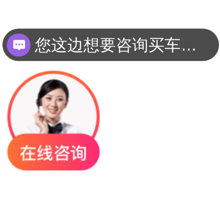
现在有优惠活动么？