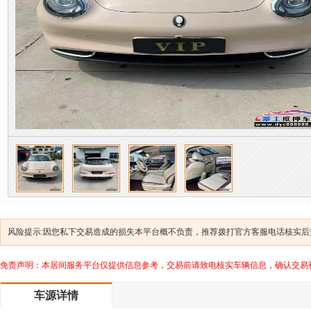
风险提示:因您私下交易造成的损失本平台概不负责，推荐拨打官方客服电话核实后交易
免责声明：本居间服务平台仅提供信息参考，交易前请致电核实车辆信息，确认交易
车源详情