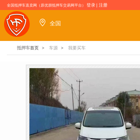
登录
|
注册
全国抵押车直卖网（原优朋抵押车交易网平台）
全国
抵押车
首页
车源
我要买车
>
>