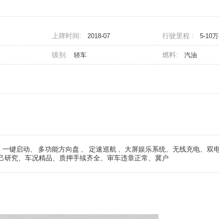
上牌时间:
行驶里程 :
2018-07
5-10
级别:
燃料:
轿车
汽油
配、一键启动、
多功能方向盘
、
定速巡航
、大屏娱乐系统、无线充电、双
己研究、车况精品、质押手续齐全、审车违章正常、冀户