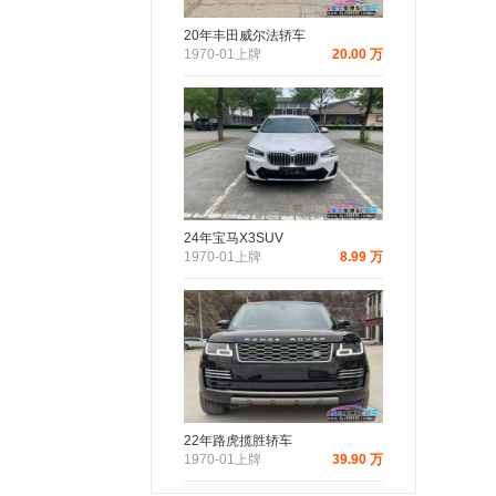
20年丰田威尔法轿车
1970-01上牌
20.00 万
24年宝马X3SUV
1970-01上牌
8.99 万
22年路虎揽胜轿车
1970-01上牌
39.90 万