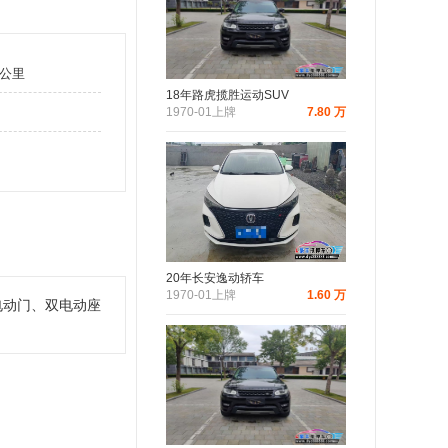
万公里
18年路虎揽胜运动SUV
1970-01上牌
7.80 万
20年长安逸动轿车
1970-01上牌
1.60 万
电动门、双电动座