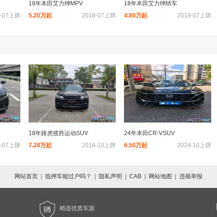
18年本田艾力绅MPV
18年本田艾力绅轿车
0-07上牌
5.20万起
2018-07上牌
4.80万起
2018-07上牌
18年路虎揽胜运动SUV
24年本田CR-VSUV
2-07上牌
7.28万起
2018-10上牌
6.50万起
2024-10上牌
网站首页
|
抵押车能过户吗？
|
隐私声明
|
CAB
|
网站地图
|
违规举报
精选优质车源