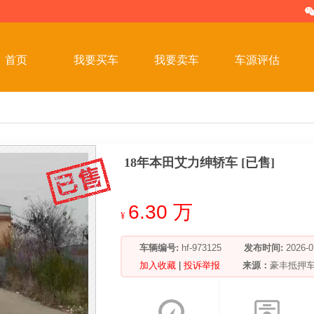
首页
我要买车
我要卖车
车源评估
18年本田艾力绅轿车 [已售]
6.30 万
¥
车辆编号:
hf-973125
发布时间:
2026
加入收藏
|
投诉举报
来源：
豪丰抵押