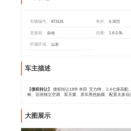
车辆编号:
售价:
973125
6.30万
变速箱:
排量:
自动
1.6-2.0L
所属区域:
山东
车主描述
【债权转让】
债权转让18年
本田
艾力绅
、2.4七座高
椅、后排独立空调、双天窗、原车黑色贴膜、配置太多自
大图展示