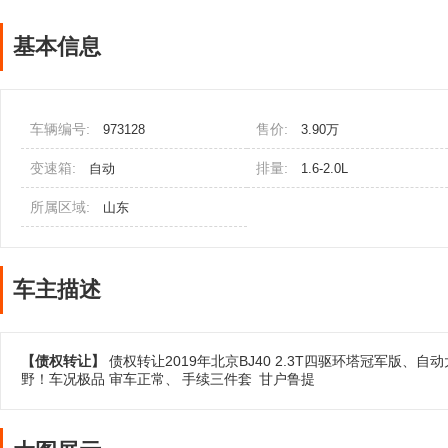
基本信息
车辆编号:
售价:
973128
3.90万
变速箱:
排量:
自动
1.6-2.0L
所属区域:
山东
车主描述
【债权转让】
债权转让2019年北京BJ40 2.3T四驱环塔冠军版、
野！车况极品 审车正常、
手续三件套
甘户鲁提