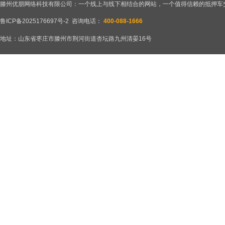
滕州优朋网络科技有限公司：一个线上与线下相结合的网站，一个值得信赖的抵押车
鲁ICP备2025176697号-2
咨询电话：
‭400-088-1666
地址：山东省枣庄市滕州市荆河街道杏坛路九州清晏16号