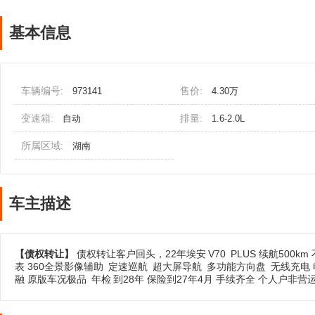
基本信息
车辆编号:
售价:
973141
4.30万
变速箱:
排量:
自动
1.6-2.0L
所属区域:
湖南
车主描述
【债权转让】
债权转让客户回头，22年埃安
V70
PLUS 续航500
表 360全景影像辅助
定速巡航
超大屏导航
多功能方向盘
无线充电 
融 原版车况极品
年检
到28年 保险到27年4月 手续齐全 个人户非营