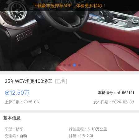
下载豪丰抵押车APP，体验更多精彩！
25年WEY坦克400轿车
[已售]
12.50万
车辆编号：hf-962121
上牌日期：2025-06
发布日期：2026-06-03
基本信息
车型：
轿车
行驶里程：
5-10万公里
变速箱：
自动
排量：
1.6-2.0L