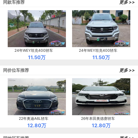
同款车推荐
更多 >>
24年WEY坦克400轿车
24年WEY坦克400轿车
11.50万
11.50万
同价位车推荐
更多 >>
22年奥迪A6L轿车
26年本田奥德赛轿车
12.80万
12.80万