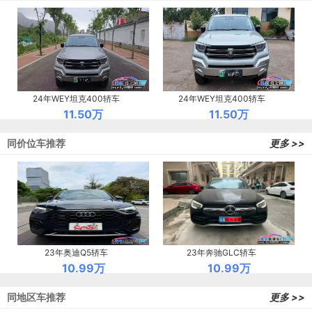
24年WEY坦克400轿车
24年WEY坦克400轿车
11.50万
11.50万
同价位车推荐
更多 >>
23年奥迪Q5轿车
23年奔驰GLC轿车
10.99万
10.99万
同地区车推荐
更多 >>