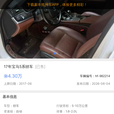
下载豪丰抵押车APP，体验更多精彩！
17年宝马5系轿车
[已售]
4.30万
车辆编号：hf-962214
上牌日期：2017-06
发布日期：2026-06-04
基本信息
车型：
轿车
行驶里程：
5-10万公里
变速箱：
自动
排量：
1.6-2.0L