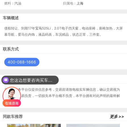
燃料：
汽油
归属地：
上海
车辆概述
债权转让、到期17年
宝马
525Li，2.0T电子挡天窗，电动座椅，座椅加热，大屏
幕导航，爱马仕内饰，液晶码表，车况精品，状态正常，三件套。
联系方式
400-088-1666
免责声明
您这边想要咨询买车还是回收
本居间服务平台仅提供信息参考，交易前请致电核实车辆信息，确认交易视为
您对本次交易负责，一切损失本平台概不负责，本平台拥有对此声明的最终解
释权。
同款车推荐
更多 >>