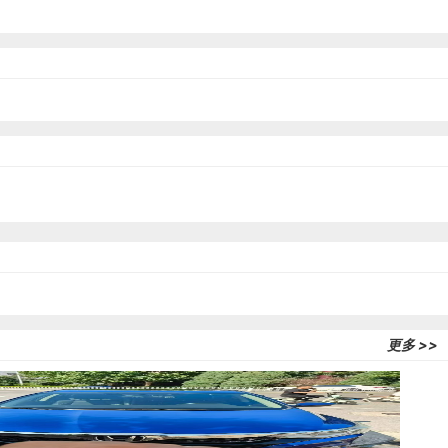
更多 >>