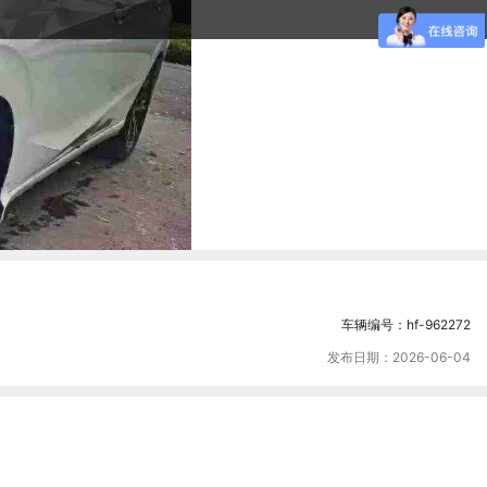
车辆编号：hf-962272
发布日期：2026-06-04