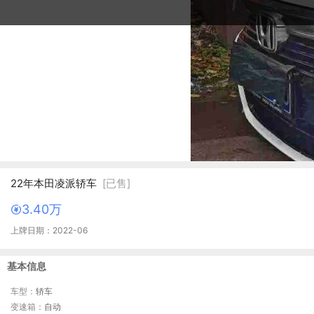
22年本田凌派轿车
[已售]
3.40万
上牌日期：2022-06
基本信息
车型：
轿车
变速箱：
自动