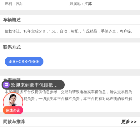
燃料：
汽油
归属地：
江苏
车辆概述
债权转让、18年宝骏510，1.5L，自动，标配，车况精品，手续齐全，粤户提。
联系方式
400-088-1666
免责声明
欢迎来到豪丰优朋抵押车平台？
本居间服务平台仅提供信息参考，交易前请致电核实车辆信息，确认交易视为
您对本次交易负责，一切损失本平台概不负责，本平台拥有对此声明的最终解
释权。
同款车推荐
更多 >>