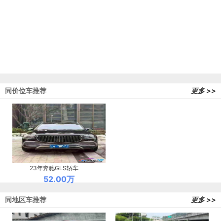
同价位车推荐
更多 >>
23年奔驰GLS轿车
52.00万
同地区车推荐
更多 >>