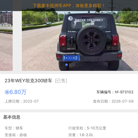
下载豪丰抵押车APP，体验更多精彩！
23年WEY坦克300轿车
[已售]
6.80万
车辆编号：hf-973102
上牌日期：2023-07
发布日期：2026-07-09
基本信息
车型：
轿车
行驶里程：
5-10万公里
变速箱：
自动
排量：
1.6-2.0L